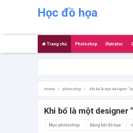
Học đồ họa
Trang chủ
Photoshop
Illutrator
Home
photoshop
Khi bố là một designer "xị
Khi bố là một designer "
Mục
photoshop
Đăng bởi
đồ họa