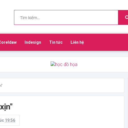
Coreldaw
Indesign
Tin tức
Liên hệ
n"
xịn"
lúc
19:56